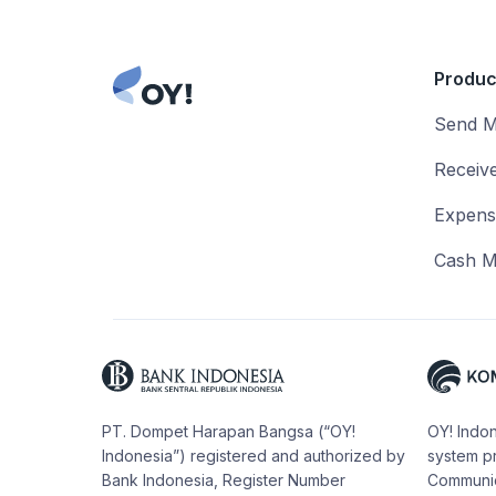
Produc
Send 
Receiv
Expen
Cash 
PT. Dompet Harapan Bangsa (“OY!
OY! Indon
Indonesia”) registered and authorized by
system pr
Bank Indonesia, Register Number
Communica