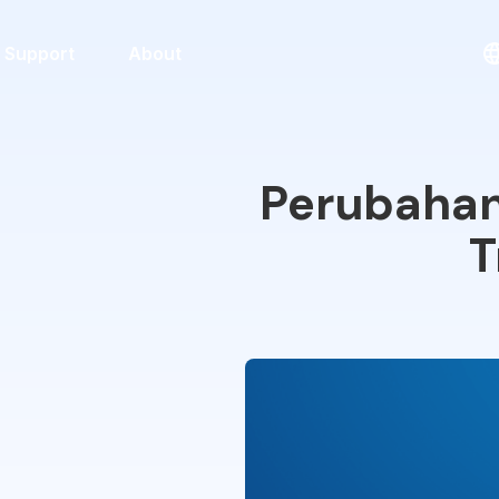
Support
About
Perubahan
T