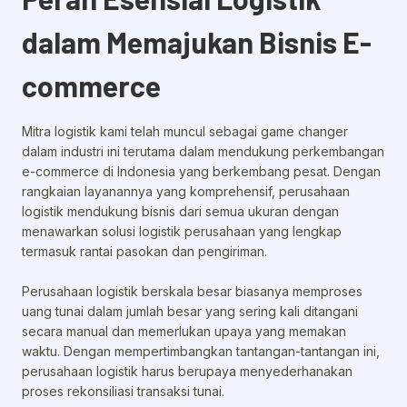
dalam Memajukan Bisnis E-
commerce
Mitra logistik kami telah muncul sebagai game changer
dalam industri ini terutama dalam mendukung perkembangan
e-commerce di Indonesia yang berkembang pesat. Dengan
rangkaian layanannya yang komprehensif, perusahaan
logistik mendukung bisnis dari semua ukuran dengan
menawarkan solusi logistik perusahaan yang lengkap
termasuk rantai pasokan dan pengiriman.
Perusahaan logistik berskala besar biasanya memproses
uang tunai dalam jumlah besar yang sering kali ditangani
secara manual dan memerlukan upaya yang memakan
waktu. Dengan mempertimbangkan tantangan-tantangan ini,
perusahaan logistik harus berupaya menyederhanakan
proses rekonsiliasi transaksi tunai.